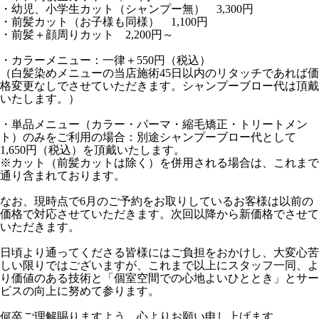
・幼児、小学生カット（シャンプー無） 3,300円
・前髪カット（お子様も同様） 1,100円
・前髪＋顔周りカット 2,200円～
・カラーメニュー：一律＋550円（税込）
（白髪染めメニューの当店施術45日以内のリタッチであれば価
格変更なしでさせていただきます。シャンプーブロー代は頂戴
いたします。）
・単品メニュー（カラー・パーマ・縮毛矯正・トリートメン
ト）のみをご利用の場合：別途シャンプーブロー代として
1,650円（税込）を頂戴いたします。
※カット（前髪カットは除く）を併用される場合は、これまで
通り含まれております。
なお、現時点で6月のご予約をお取りしているお客様は以前の
価格で対応させていただきます。次回以降から新価格でさせて
いただきます。
日頃より通ってくださる皆様にはご負担をおかけし、大変心苦
しい限りではございますが、これまで以上にスタッフ一同、よ
り価値のある技術と「個室空間での心地よいひととき」とサー
ビスの向上に努めて参ります。
何卒ご理解賜りますよう、心よりお願い申し上げます。